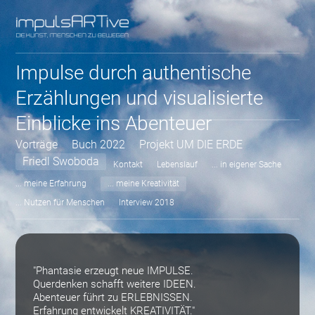
Impulse durch authentische
Erzählungen und visualisierte
Einblicke ins Abenteuer
Vorträge
Buch 2022
Projekt UM DIE ERDE
Friedl Swoboda
Kontakt
Lebenslauf
... in eigener Sache
... meine Erfahrung
... meine Kreativität
... Nutzen für Menschen
Interview 2018
"Phantasie erzeugt neue IMPULSE.
Querdenken schafft weitere IDEEN.
Abenteuer führt zu ERLEBNISSEN.
Erfahrung entwickelt KREATIVITÄT."